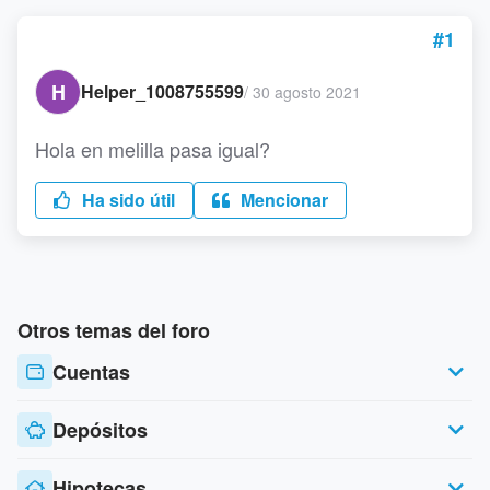
#1
H
Helper_1008755599
/
30 agosto 2021
Hola en melilla pasa igual?
Ha sido útil
Mencionar
Otros temas del foro
Cuentas
Depósitos
Hipotecas