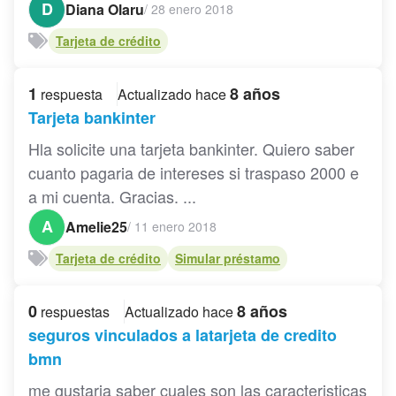
D
Diana Olaru
/
28 enero 2018
Tarjeta de crédito
1
8 años
respuesta
Actualizado hace
Tarjeta bankinter
Hla solicite una tarjeta bankinter. Quiero saber
cuanto pagaria de intereses si traspaso 2000 e
a mi cuenta. Gracias. ...
A
Amelie25
/
11 enero 2018
Tarjeta de crédito
Simular préstamo
0
8 años
respuestas
Actualizado hace
seguros vinculados a latarjeta de credito
bmn
me gustaria saber cuales son las caracteristicas