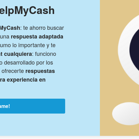
HelpMyCash
: te ahorro buscar
pMyCash
s una
respuesta adaptada
sumo lo importante y te
: funciono
t cualquiera
 desarrollado por los
 ofrecerte
respuestas
tra experiencia en
ame!