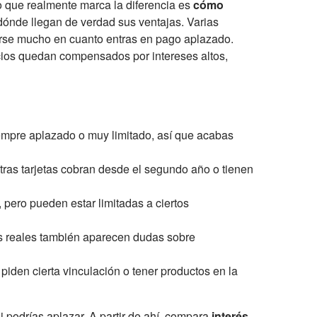
lo que realmente marca la diferencia es
cómo
 dónde llegan de verdad sus ventajas. Varias
cerse mucho en cuanto entras en pago aplazado.
cios quedan compensados por intereses altos,
iempre aplazado o muy limitado, así que acabas
tras tarjetas cobran desde el segundo año o tienen
pero pueden estar limitadas a ciertos
as reales también aparecen dudas sobre
iden cierta vinculación o tener productos en la
i podrías aplazar. A partir de ahí, compara
interés
,