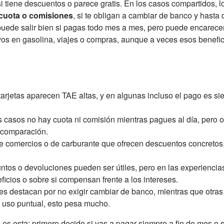
 si tiene descuentos o parece gratis. En los casos compartidos, 
cuota o comisiones
, si te obligan a cambiar de banco y hasta
a puede salir bien si pagas todo mes a mes, pero puede encare
vos en gasolina, viajes o compras, aunque a veces esos benefi
tarjetas aparecen TAE altas, y en algunas incluso el pago es s
casos no hay cuota ni comisión mientras pagues al día, pero o
 comparación.
e comercios o de carburante que ofrecen descuentos concretos, 
ntos o devoluciones pueden ser útiles, pero en las experienci
icios o sobre si compensan frente a los intereses.
 destacan por no exigir cambiar de banco, mientras que otras p
n uso puntual, esto pesa mucho.
 es esta: primero decide si vas a pagar siempre a fin de mes o s