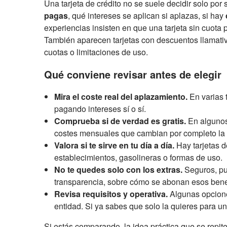
Una tarjeta de crédito no se suele decidir solo por
pagas
, qué intereses se aplican si aplazas, si hay
experiencias insisten en que una tarjeta sin cuot
También aparecen tarjetas con descuentos llamati
cuotas o limitaciones de uso.
Qué conviene revisar antes de elegir
Mira el coste real del aplazamiento.
En varias 
pagando intereses sí o sí.
Comprueba si de verdad es gratis.
En algunos 
costes mensuales que cambian por completo la
Valora si te sirve en tu día a día.
Hay tarjetas d
establecimientos, gasolineras o formas de uso.
No te quedes solo con los extras.
Seguros, pu
transparencia, sobre cómo se abonan esos benef
Revisa requisitos y operativa.
Algunas opciones
entidad. Si ya sabes que solo la quieres para u
Si estás comparando, la idea práctica que se repite