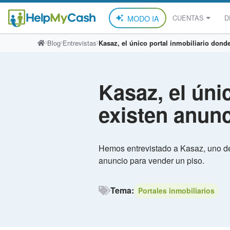
MODO IA
CUENTAS
D
Saltar
Blog
Entrevistas
Kasaz, el único portal inmobiliario dond
al
contenido
Kasaz, el úni
existen anun
Hemos entrevistado a Kasaz, uno de
anuncio para vender un piso.
Tema:
Portales inmobiliarios