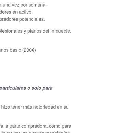
da una vez por semana.
ores en activo.
pradores potenciales.
ofesionales y planos del inmueble,
lanos basic (230€)
particulares o solo para
 hizo tener más notoriedad en su
ara la parte compradora, como para
llevar por las nuevas tecnologías.