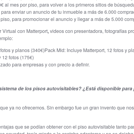
 al mes por piso, para volver a los primeros sitios de búsque
 para enviar un anuncio de tu inmueble a más de 6.000 comprad
piso, para promocionar el anuncio y llegar a más de 5.000 com
 Virtual con Matterport
,
videos con presentadora, fotografías pr
emplo:
5 fotos y planos (340€)Pack Mid: Incluye Matterport, 12 fotos y p
y 12 fotos (175€)
izado para empresas y con precio a definir.
istema de los pisos autovisitables? ¿Está disponible para 
o que ya no ofrecemos. Sin embargo fue un gran invento que nos
entajas que se podían obtener con el piso autovisitable tanto p
una novedad, tenía miedo o le costaba adaptarse y no se dejaba 