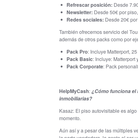
Refrescar posición:
Desde 7.90€
Newsletter:
Desde 50€ por piso,
Redes sociales:
Desde 20€ por 
También ofrecemos servicio del Tour
además de otros packs como por ej
Pack Pro
: Incluye Matterport, 2
Pack Basic
: Incluye: Matterport 
Pack Corporate
: Pack personal
HelpMyCash
:
¿Cómo funciona el s
inmobiliarias?
Kasaz: El piso autovisitable es alg
momento.
Aún así y a pesar de las múltiples v
la parte vendedora, la gente al ser 