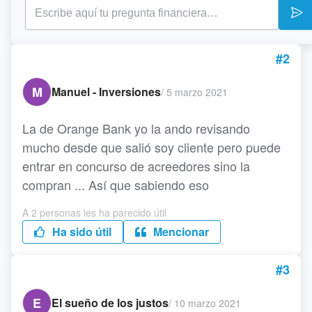
#2
M
Manuel - Inversiones
/
5 marzo 2021
La de Orange Bank yo la ando revisando
mucho desde que salió soy cliente pero puede
entrar en concurso de acreedores sino la
compran ... Así que sabiendo eso
A 2 personas les ha parecido útil
Ha sido útil
Mencionar
#3
E
El sueño de los justos
/
10 marzo 2021