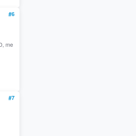
#6
ED, me
#7