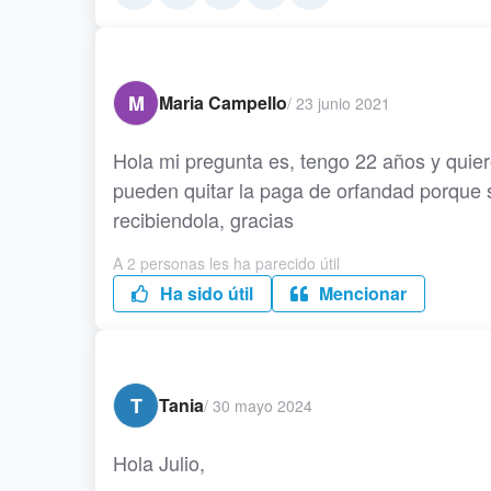
M
Maria Campello
/
23 junio 2021
Hola mi pregunta es, tengo 22 años y quie
pueden quitar la paga de orfandad porque 
recibiendola, gracias
A 2 personas les ha parecido útil
Ha sido útil
Mencionar
T
Tania
/
30 mayo 2024
Hola Julio,