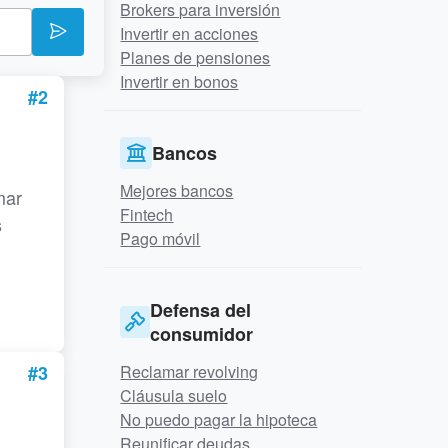
Brokers para inversión
Invertir en acciones
Planes de pensiones
Invertir en bonos
#2
Bancos
Mejores bancos
mar
Fintech
s
Pago móvil
Defensa del
consumidor
#3
Reclamar revolving
Cláusula suelo
No puedo pagar la hipoteca
Reunificar deudas