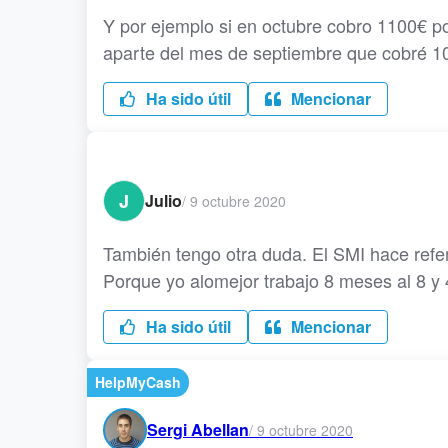
Y por ejemplo si en octubre cobro 1100€ p
aparte del mes de septiembre que cobré 10
Ha sido útil
Mencionar
J
Julio
/
9 octubre 2020
También tengo otra duda. El SMI hace refe
Porque yo alomejor trabajo 8 meses al 8 y
Ha sido útil
Mencionar
HelpMyCash
Sergi Abellan
/
9 octubre 2020