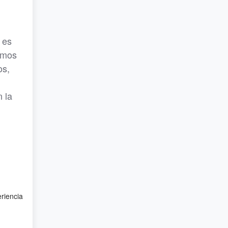
 es
omos
os,
 la
eriencia