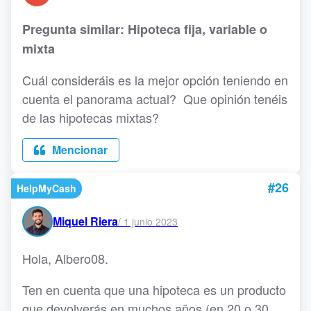
Pregunta similar: Hipoteca fija, variable o
mixta
Cuál consideráis es la mejor opción teniendo en
cuenta el panorama actual? Que opinión tenéis
de las hipotecas mixtas?
Mencionar
#26
HelpMyCash
Miquel Riera
/
1 junio 2023
Hola, Albero08.
Ten en cuenta que una hipoteca es un producto
que devolverás en muchos años (en 20 o 30,