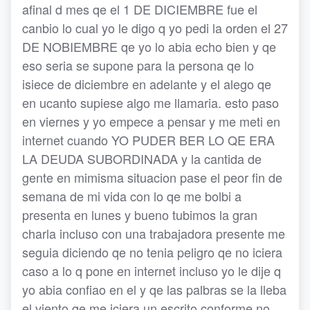
afinal d mes qe el 1 DE DICIEMBRE fue el
canbio lo cual yo le digo q yo pedi la orden el 27
DE NOBIEMBRE qe yo lo abia echo bien y qe
eso seria se supone para la persona qe lo
isiece de diciembre en adelante y el alego qe
en ucanto supiese algo me llamaria. esto paso
en viernes y yo empece a pensar y me meti en
internet cuando YO PUDER BER LO QE ERA
LA DEUDA SUBORDINADA y la cantida de
gente en mimisma situacion pase el peor fin de
semana de mi vida con lo qe me bolbi a
presenta en lunes y bueno tubimos la gran
charla incluso con una trabajadora presente me
seguia diciendo qe no tenia peligro qe no iciera
caso a lo q pone en internet incluso yo le dije q
yo abia confiao en el y qe las palbras se la lleba
el viento qe me iciera un escrito conforme no