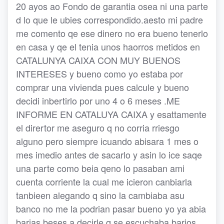
20 ayos ao Fondo de garantia osea ni una parte
d lo que le ubies correspondido.aesto mi padre
me comento qe ese dinero no era bueno tenerlo
en casa y qe el tenia unos haorros metidos en
CATALUNYA CAIXA CON MUY BUENOS
INTERESES y bueno como yo estaba por
comprar una vivienda pues calcule y bueno
decidi inbertirlo por uno 4 o 6 meses .ME
INFORME EN CATALUYA CAIXA y esattamente
el dirertor me aseguro q no corria rriesgo
alguno pero siempre icuando abisara 1 mes o
mes imedio antes de sacarlo y asin lo ice saqe
una parte como beia qeno lo pasaban ami
cuenta corriente la cual me icieron canbiarla
tanbieen alegando q sino la cambiaba asu
banco no me la podrian pasar bueno yo ya abia
barias beses a decirle q se escuchaba barios