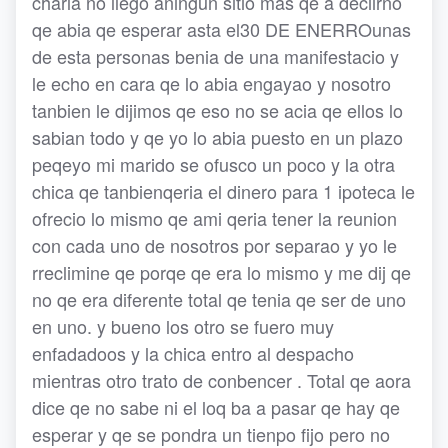
charla no llego aningun sitio mas qe a deciirno
qe abia qe esperar asta el30 DE ENERROunas
de esta personas benia de una manifestacio y
le echo en cara qe lo abia engayao y nosotro
tanbien le dijimos qe eso no se acia qe ellos lo
sabian todo y qe yo lo abia puesto en un plazo
peqeyo mi marido se ofusco un poco y la otra
chica qe tanbienqeria el dinero para 1 ipoteca le
ofrecio lo mismo qe ami qeria tener la reunion
con cada uno de nosotros por separao y yo le
rreclimine qe porqe qe era lo mismo y me dij qe
no qe era diferente total qe tenia qe ser de uno
en uno. y bueno los otro se fuero muy
enfadadoos y la chica entro al despacho
mientras otro trato de conbencer . Total qe aora
dice qe no sabe ni el loq ba a pasar qe hay qe
esperar y qe se pondra un tienpo fijo pero no