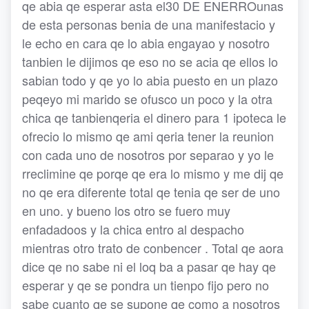
qe abia qe esperar asta el30 DE ENERROunas
de esta personas benia de una manifestacio y
le echo en cara qe lo abia engayao y nosotro
tanbien le dijimos qe eso no se acia qe ellos lo
sabian todo y qe yo lo abia puesto en un plazo
peqeyo mi marido se ofusco un poco y la otra
chica qe tanbienqeria el dinero para 1 ipoteca le
ofrecio lo mismo qe ami qeria tener la reunion
con cada uno de nosotros por separao y yo le
rreclimine qe porqe qe era lo mismo y me dij qe
no qe era diferente total qe tenia qe ser de uno
en uno. y bueno los otro se fuero muy
enfadadoos y la chica entro al despacho
mientras otro trato de conbencer . Total qe aora
dice qe no sabe ni el loq ba a pasar qe hay qe
esperar y qe se pondra un tienpo fijo pero no
sabe cuanto qe se supone qe como a nosotros