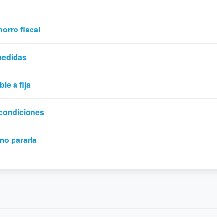
orro fiscal
medidas
le a fija
 condiciones
mo pararla