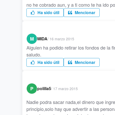
no he cobrado aun, y a ti como te ha ido p
Ha sido útil
Mencionar
M
MIDA
/
16 marzo 2015
Alguien ha podido retirar los fondos de la 
saludo.
Ha sido útil
Mencionar
P
polilla5
/
17 marzo 2015
Nadie podra sacar nada,el dinero que in
principio,solo hay que advertir a las perso