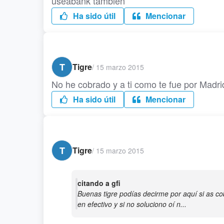
useabank tambien
Ha sido útil
Mencionar
T
Tigre
/
15 marzo 2015
No he cobrado y a ti como te fue por Madri
Ha sido útil
Mencionar
T
Tigre
/
15 marzo 2015
citando a gfi
Buenas tigre podías decirme por aquí si as cob
en efectivo y si no soluciono oí n...