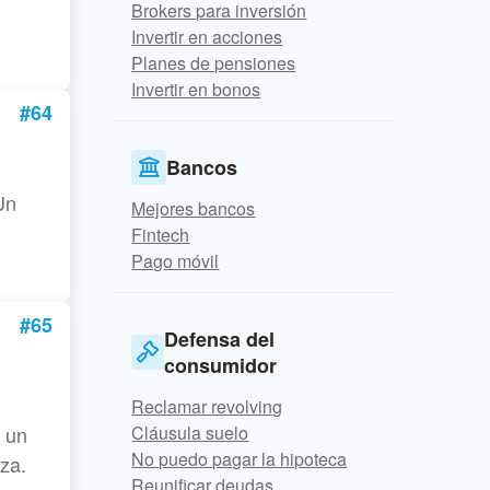
Brokers para inversión
Invertir en acciones
Planes de pensiones
Invertir en bonos
#64
Bancos
Un
Mejores bancos
Fintech
Pago móvil
#65
Defensa del
consumidor
Reclamar revolving
 un
Cláusula suelo
No puedo pagar la hipoteca
za.
Reunificar deudas