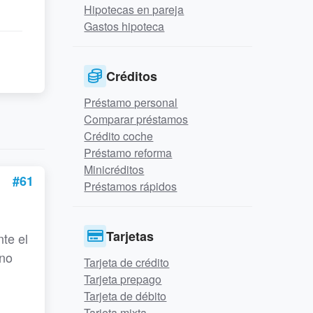
Hipotecas en pareja
Gastos hipoteca
Créditos
Préstamo personal
Comparar préstamos
Crédito coche
Préstamo reforma
Minicréditos
#61
Préstamos rápidos
Tarjetas
nte el
 no
Tarjeta de crédito
Tarjeta prepago
Tarjeta de débito
Tarjeta mixta