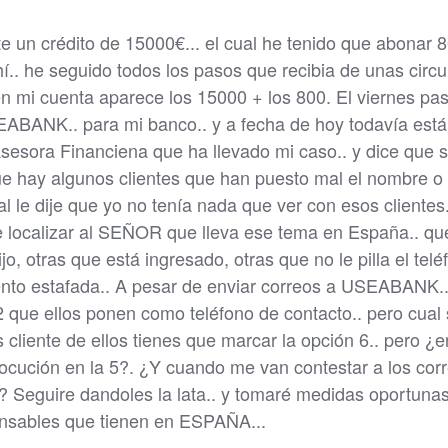
e un crédito de 15000€... el cual he tenido que abonar 
í.. he seguido todos los pasos que recibia de unas circu
n mi cuenta aparece los 15000 + los 800. El viernes pa
EABANK.. para mi banco.. y a fecha de hoy todavía está
Asesora Financiena que ha llevado mi caso.. y dice que 
rque hay algunos clientes que han puesto mal el nombre o
l le dije que yo no tenía nada que ver con esos clientes
 localizar al SEÑOR que lleva ese tema en España.. que
o, otras que está ingresado, otras que no le pilla el telé
iento estafada.. A pesar de enviar correos a USEABANK.
2 que ellos ponen como teléfono de contacto.. pero cual
 cliente de ellos tienes que marcar la opción 6.. pero ¿e
 locución en la 5?. ¿Y cuando me van contestar a los cor
? Seguire dandoles la lata.. y tomaré medidas oportuna
onsables que tienen en ESPAÑA...