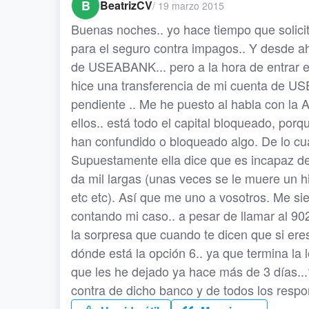
B
BeatrizCV
/
19 marzo 2015
Buenas noches.. yo hace tiempo que solicit
para el seguro contra impagos.. Y desde ah
de USEABANK... pero a la hora de entrar e
hice una transferencia de mi cuenta de US
pendiente .. Me he puesto al habla con la 
ellos.. está todo el capital bloqueado, po
han confundido o bloqueado algo. De lo cua
Supuestamente ella dice que es incapaz de
da mil largas (unas veces se le muere un hij
etc etc). Así que me uno a vosotros. Me s
contando mi caso.. a pesar de llamar al 90
la sorpresa que cuando te dicen que si eres
dónde está la opción 6.. ya que termina la
que les he dejado ya hace más de 3 días...
contra de dicho banco y de todos los resp