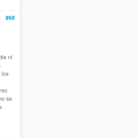
#68
die ni
a
 los
reo
no se
s