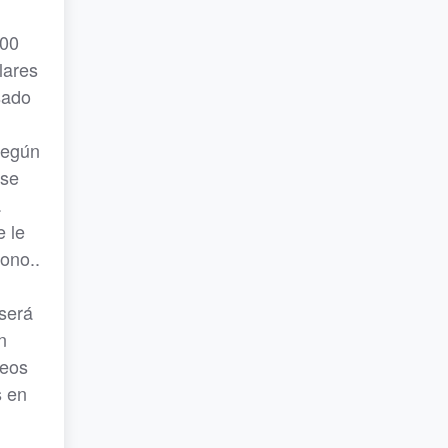
800
lares
sado
según
 se
.
 le
fono..
.
 será
n
reos
s en