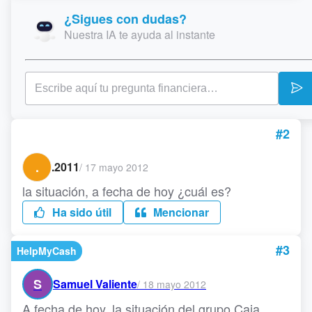
¿Sigues con dudas?
Nuestra IA te ayuda al instante
#2
.
.2011
/
17 mayo 2012
la situación, a fecha de hoy ¿cuál es?
Ha sido útil
Mencionar
#3
HelpMyCash
S
Samuel Valiente
/
18 mayo 2012
A fecha de hoy, la situación del grupo Caja