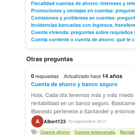
Fiscalidad cuentas de ahorro: intereses y re
Promociones y ventajas en cuentas: pregunt
Comisiones y problemas en cuentas: pregunt
Incidencias bancarias con ingresos, transfere
Cuenta vivienda: preguntas sobre requisitos y
Cuenta corriente o cuenta de ahorro: qué te 
Otras preguntas
0
14 años
respuestas
Actualizado hace
Cuenta de ahorro y banco seguro
Hola, Cada día tenemos más y más miedo p
rentabilidad en un banco seguro. Basicam
iBanesto pertenece a Santander y entonces
A
Albert123
/
30 septiembre 2011
Cuenta ahorro
Cuenta remunerada
Rentab