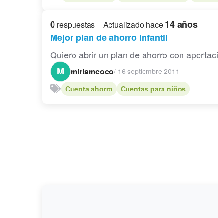
0
14 años
respuestas
Actualizado hace
Mejor plan de ahorro infantil
Quiero abrir un plan de ahorro con aportac
M
miriamcoco
/
16 septiembre 2011
Cuenta ahorro
Cuentas para niños