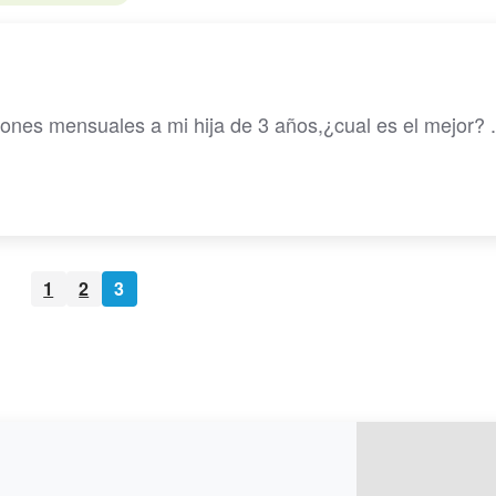
iones mensuales a mi hija de 3 años,¿cual es el mejor? .
1
2
3