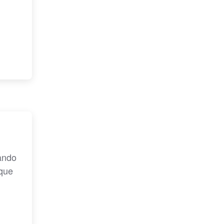
ando
 que