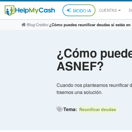
MODO IA
CUENTAS
D
Saltar
Blog
Crédito
¿Cómo puedes reunificar deudas si estás e
al
contenido
¿Cómo puedes
ASNEF?
Cuando nos planteamos reunificar 
traemos una solución.
Tema:
Reunificar deudas