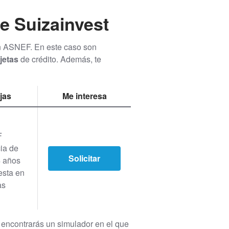
e Suizainvest
en ASNEF. En este caso son
rjetas
de crédito. Además, te
jas
Me interesa
F
ia de
Solicitar
4 años
sta en
as
b encontrarás un simulador en el que