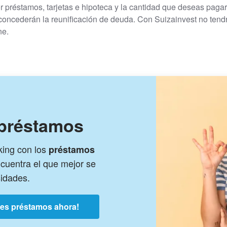
r préstamos, tarjetas e hipoteca y la cantidad que deseas pag
 concederán la reunificación de deuda. Con Suizainvest no ten
ne.
 préstamos
king con los
préstamos
cuentra el que mejor se
sidades.
res préstamos ahora!