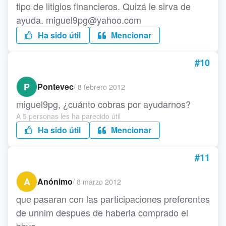
tipo de litigios financieros. Quizá le sirva de
ayuda. miguel9pg@yahoo.com
Ha sido útil
Mencionar
#10
P
Pontevec
/
8 febrero 2012
miguel9pg, ¿cuánto cobras por ayudarnos?
A 5 personas les ha parecido útil
Ha sido útil
Mencionar
#11
A
Anónimo
/
8 marzo 2012
que pasaran con las participaciones preferentes
de unnim despues de haberla comprado el