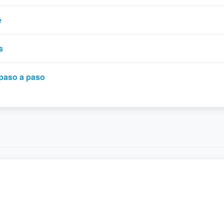
e
s
paso a paso