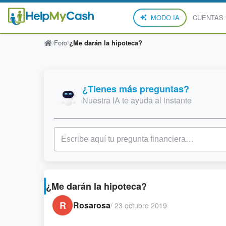
MODO IA
CUENTAS
Foro
¿Me darán la hipoteca?
¿Tienes más preguntas?
Nuestra IA te ayuda al instante
¿Me darán la hipoteca?
R
Rosarosa
/
23 octubre 2019