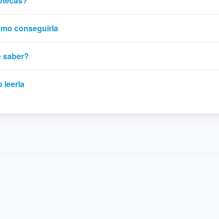
potecas?
cómo conseguirla
e saber?
 leerla