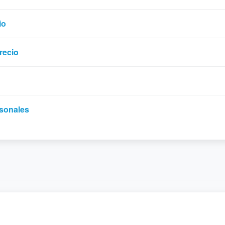
io
recio
rsonales