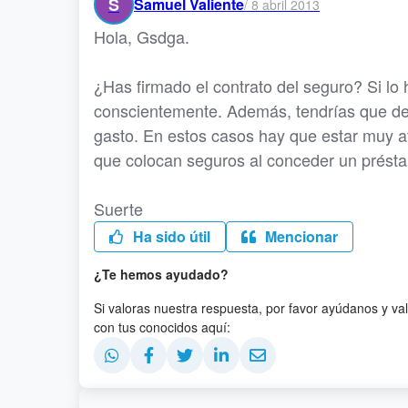
S
Samuel Valiente
/
8 abril 2013
Hola, Gsdga.
¿Has firmado el contrato del seguro? Si lo 
conscientemente. Además, tendrías que demo
gasto. En estos casos hay que estar muy
que colocan seguros al conceder un préstam
Suerte
Ha sido útil
Mencionar
¿Te hemos ayudado?
Si valoras nuestra respuesta, por favor ayúdanos y va
con tus conocidos aquí: