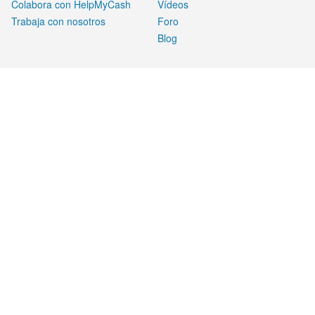
Colabora con HelpMyCash
Vídeos
Trabaja con nosotros
Foro
Blog
LEGAL
Aviso legal
Privacidad
Cookies
¿CÓMO GANAMOS DINERO?
HelpMyCash gana dinero al mostrar o cuando un usuario hace
clic en productos. Estos patrocinados nos permiten ofrecer a
nuestros usuarios calculadoras, foros, guías y una amplia
cantidad de contenido totalmente gratis.
Además, estos acuerdos no afectan a la calidad de nuestras
herramientas, que son objetivas, independientes y gratuitas. Por