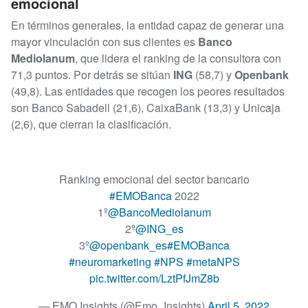
emocional
En términos generales, la entidad capaz de generar una
mayor vinculación con sus clientes es
Banco
Mediolanum
, que lidera el ranking de la consultora con
71,3 puntos. Por detrás se sitúan
ING
(58,7) y
Openbank
(49,8). Las entidades que recogen los peores resultados
son Banco Sabadell (21,6), CaixaBank (13,3) y Unicaja
(2,6), que cierran la clasificación.
Ranking emocional del sector bancario
#EMOBanca
2022
1º
@BancoMediolanum
2º
@ING_es
3º
@openbank_es
#EMOBanca
#neuromarketing
#NPS
#metaNPS
pic.twitter.com/LztPfJmZ8b
— EMO Insights (@Emo_Insights)
April 5, 2022