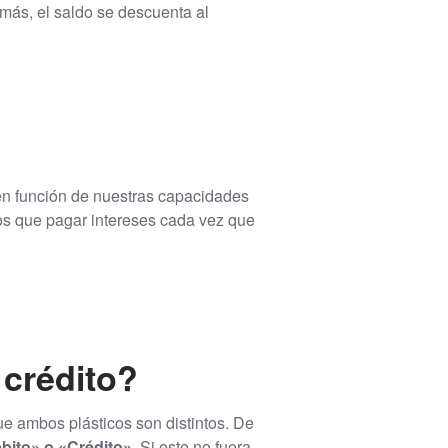
más, el saldo se descuenta al
r en función de nuestras capacidades
os que pagar intereses cada vez que
 crédito?
e ambos plásticos son distintos. De
ébito» o «Crédito»
. Si este no fuera