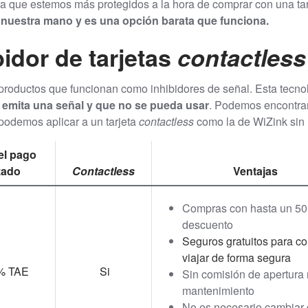
 que estemos más protegidos a la hora de comprar con una tarj
e nuestra mano y es una opción barata que funciona.
bidor de tarjetas
contactless
roductos que funcionan como inhibidores de señal. Esta tecno
e emita una señal y que no se pueda usar
. Podemos encontrar 
podemos aplicar a un tarjeta
contactless
como la de WiZink sin 
el pago
zado
Contactless
Ventajas
Compras con hasta un 50
descuento
Seguros gratuitos para c
viajar de forma segura
% TAE
Si
Sin comisión de apertura 
mantenimiento
No es necesario cambiar