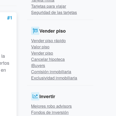
Tarjetas para viajar
Seguridad de las tarjetas
#1
Vender piso
Vender piso rápido
Valor piso
Vender piso
 la
Cancelar hipoteca
ertos
iBuyers
 en
Comisión inmobiliaria
Exclusividad inmobiliaria
Invertir
Mejores robo advisors
Fondos de inversión