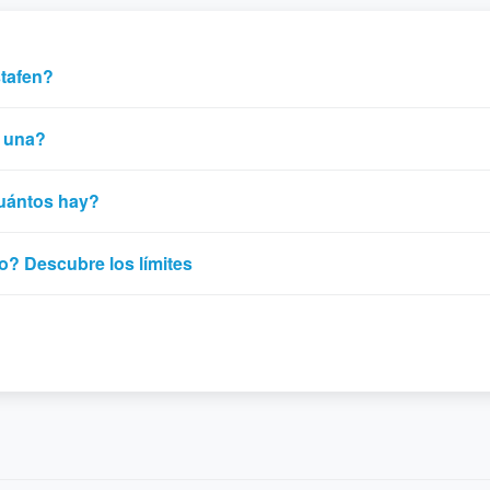
stafen?
r una?
cuántos hay?
o? Descubre los límites