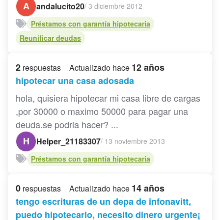
A
andalucito20
/
3 diciembre 2012
Préstamos con garantía hipotecaria
Reunificar deudas
2
12 años
respuestas
Actualizado hace
hipotecar una casa adosada
hola, quisiera hipotecar mi casa libre de cargas
,por 30000 o maximo 50000 para pagar una
deuda.se podria hacer? ...
H
Helper_21183307
/
13 noviembre 2013
Préstamos con garantía hipotecaria
0
14 años
respuestas
Actualizado hace
tengo escrituras de un depa de infonavitt,
puedo hipotecarlo, necesito dinero urgente¡