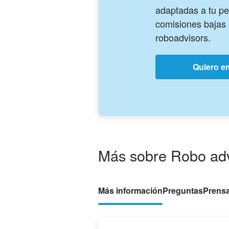
adaptadas a tu per
comisiones bajas 
roboadvisors.
Quiero em
Más sobre Robo adv
Más información
Preguntas
Prens