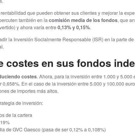
a.
 rentabilidad que pueden obtener sus clientes y mejorar la expe
percuten también en la
comisión media de los fondos
, que an
ertido) y ahora varía entre
0,13% y 0,15%
.
ir la Inversión Socialmente Responsable (ISR) en la parte de l
l.
e costes en sus fondos ind
duciendo costes
. Ahora, para la inversión entre 1.000 y 5.000
 0,658%. En el caso de la inversión entre 5.000 y 100.000 eur
nes de importes más altos.
rategia de inversión:
s de la cartera
019%
dia de GVC Gaesco (pasa de ser 0,12% a 0,108%)