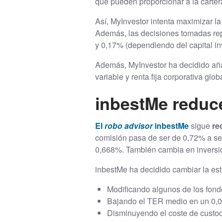
que pueden proporcionar a la carter
Así, MyInvestor intenta maximizar la
Además, las decisiones tomadas re
y 0,17% (dependiendo del capital inv
Además, MyInvestor ha decidido añad
variable y renta fija corporativa globa
inbestMe reduc
El
robo advisor
inbestMe
sigue
re
comisión pasa de ser de 0,72% a ser
0,668%. También cambia en inversio
inbestMe ha decidido cambiar la est
Modificando algunos de los fondo
Bajando el TER medio en un 0,
Disminuyendo el coste de custo