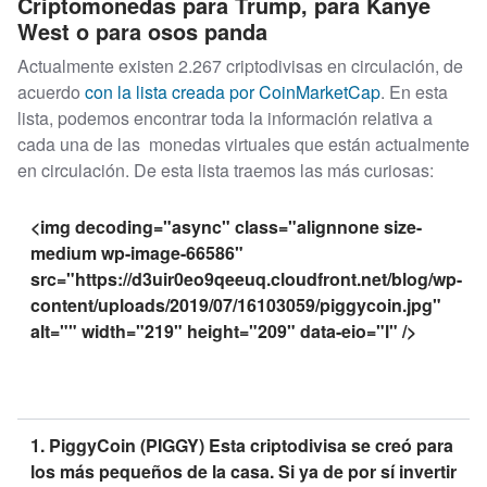
Criptomonedas para Trump, para Kanye
West o para osos panda
Actualmente existen 2.267 criptodivisas en circulación, de
acuerdo
con la lista creada por CoinMarketCap
. En esta
lista, podemos encontrar toda la información relativa a
cada una de las monedas virtuales que están actualmente
en circulación. De esta lista traemos las más curiosas:
<img decoding="async" class="alignnone size-
medium wp-image-66586"
src="https://d3uir0eo9qeeuq.cloudfront.net/blog/wp-
content/uploads/2019/07/16103059/piggycoin.jpg"
alt="" width="219" height="209" data-eio="l" />
1. PiggyCoin (PIGGY) Esta criptodivisa se creó para
los más pequeños de la casa. Si ya de por sí invertir