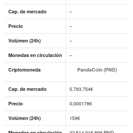
Cap. de mercado
–
Precio
–
Volúmen (24h)
–
Monedas en circulación
–
Criptomoneda
PandaCoin (PND)
Cap. de mercado
5.793.754€
Precio
0,000178€
Volúmen (24h)
159€
Monedas en circulación
32.514.916.898
PND