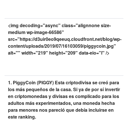
<img decoding="async" class="alignnone size-
medium wp-image-66586"
src="https://d3uir0eo9qeeuq.cloudfront.net/blog/wp-
content/uploads/2019/07/16103059/piggycoin.jpg"
alt="" width="219" height="209" data-eio="l" />
1. PiggyCoin (PIGGY) Esta criptodivisa se creó para
los más pequeños de la casa. Si ya de por sí invertir
en criptomonedas y divisas es complicado para los
adultos más experimentados, una moneda hecha
para menores nos pareció que debía incluirse en
este ranking.