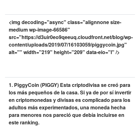
<img decoding="async" class="alignnone size-
medium wp-image-66586"
src="https://d3uir0eo9qeeuq.cloudfront.net/blog/wp-
content/uploads/2019/07/16103059/piggycoin.jpg"
alt="" width="219" height="209" data-eio="l" />
1. PiggyCoin (PIGGY) Esta criptodivisa se creó para
los más pequeños de la casa. Si ya de por sí invertir
en criptomonedas y divisas es complicado para los
adultos más experimentados, una moneda hecha
para menores nos pareció que debía incluirse en
este ranking.