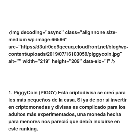
<img decoding="async" class="alignnone size-
medium wp-image-66586"
src="https://d3uir0eo9qeeuq.cloudfront.net/blog/wp-
content/uploads/2019/07/16103059/piggycoin.jpg"
alt="" width="219" height="209" data-eio="l" />
1. PiggyCoin (PIGGY) Esta criptodivisa se creó para
los más pequeños de la casa. Si ya de por sí invertir
en criptomonedas y divisas es complicado para los
adultos más experimentados, una moneda hecha
para menores nos pareció que debía incluirse en
este ranking.