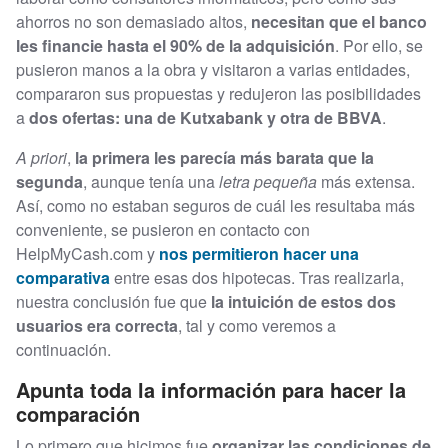
ahorros no son demasiado altos,
necesitan que el banco
les financie hasta el 90% de la adquisición
. Por ello, se
pusieron manos a la obra y visitaron a varias entidades,
compararon sus propuestas y redujeron las posibilidades
a
dos ofertas: una de Kutxabank y otra de BBVA
.
A priori
,
la primera les parecía más barata que la
segunda
, aunque tenía una
letra pequeña
más extensa.
Así, como no estaban seguros de cuál les resultaba más
conveniente, se pusieron en contacto con
HelpMyCash.com y
nos permitieron hacer una
comparativa
entre esas dos hipotecas. Tras realizarla,
nuestra conclusión fue que
la intuición de estos dos
usuarios era correcta
, tal y como veremos a
continuación.
Apunta toda la información para hacer la
comparación
Lo primero que hicimos fue
organizar las condiciones de