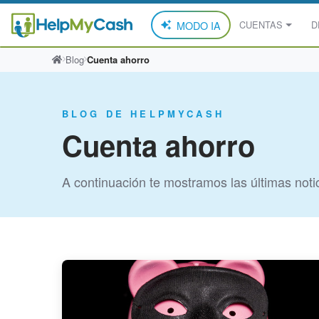
MODO IA
CUENTAS
D
Saltar
Blog
Cuenta ahorro
al
contenido
BLOG DE HELPMYCASH
Cuenta ahorro
A continuación te mostramos las últimas notic