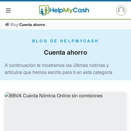
Saltar
Blog
Cuenta ahorro
al
contenido
BLOG DE HELPMYCASH
Cuenta ahorro
A continuación te mostramos las últimas noticias y
artículos que hemos escrito para ti en esta categoría