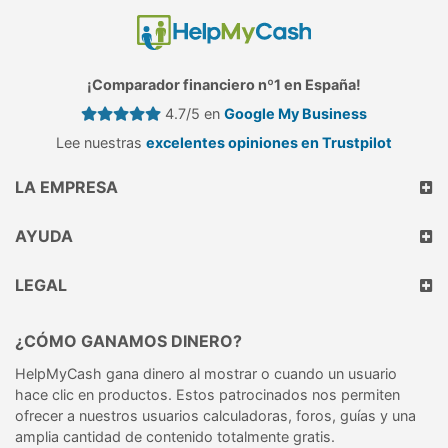
¡Comparador financiero nº1 en España!
4.7/5 en
Google My Business
Lee nuestras
excelentes opiniones en Trustpilot
LA EMPRESA
AYUDA
LEGAL
¿CÓMO GANAMOS DINERO?
HelpMyCash gana dinero al mostrar o cuando un usuario
hace clic en productos. Estos patrocinados nos permiten
ofrecer a nuestros usuarios calculadoras, foros, guías y una
amplia cantidad de contenido totalmente gratis.