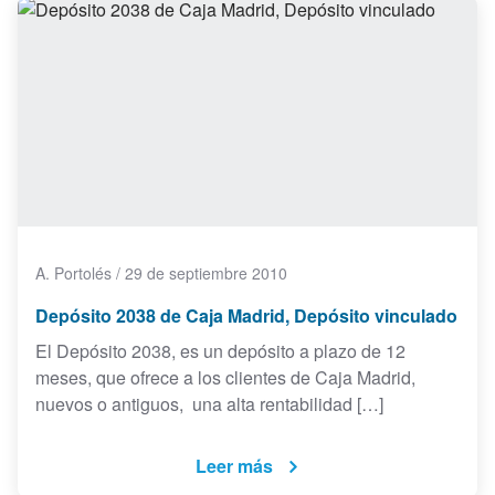
A. Portolés
/
29 de septiembre 2010
Depósito 2038 de Caja Madrid, Depósito vinculado
El Depósito 2038, es un depósito a plazo de 12
meses, que ofrece a los clientes de Caja Madrid,
nuevos o antiguos, una alta rentabilidad […]
Leer más