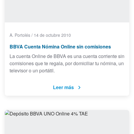
A. Portolés
/
14 de octubre 2010
BBVA Cuenta Nómina Online sin comisiones
La cuenta Online de BBVA es una cuenta corriente sin
comisiones que te regala, por domiciliar tu nómina, un
televisor o un portátil.
Leer más