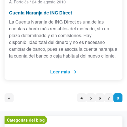
A. Portolés
/
24 de agosto 2010
Cuenta Naranja de ING Direct
La Cuenta Naranja de ING Direct es una de las
cuentas ahorro más rentables del mercado, sin un
plazo determinado y sin comisiones. Hay
disponibilidad total del dinero y no es necesario
cambiar de banco, pues se asocia la cuenta naranja a
la cuenta del banco o caja habitual del nuevo cliente.
Leer más
«
4
5
6
7
8
Categorías del blog