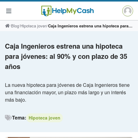
Saltar
Blog
Hipoteca joven
Caja Ingenieros estrena una hipoteca para jóvenes: al 90% y con plazo de 35 años
al
contenido
Caja Ingenieros estrena una hipoteca
para jóvenes: al 90% y con plazo de 35
años
La nueva hipoteca para jóvenes de Caja Ingenieros tiene
una financiación mayor, un plazo más largo y un interés
más bajo.
Tema:
Hipoteca joven