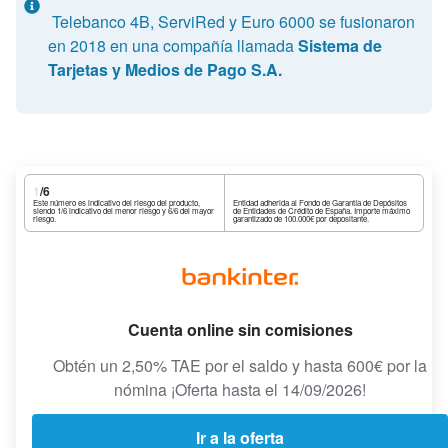
Telebanco 4B, ServiRed y Euro 6000 se fusionaron
en 2018 en una compañía llamada
Sistema de
Tarjetas y Medios de Pago S.A.
1
/6
Este número es indicativo del riesgo del producto,
Entidad adherida al Fondo de Garantía de Depósitos
siendo 1/6 indicativo del menor riesgo y 6/6 del mayor
de Entidades de Crédito de España. Importe máximo
riesgo.
garantizado de 100.000€ por depositante.
Cuenta online sin comisiones
Obtén un 2,50% TAE por el saldo y hasta 600€ por la
nómina ¡Oferta hasta el 14/09/2026!
Ir a la oferta