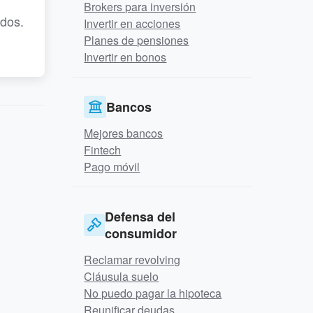
Brokers para inversión
ados.
Invertir en acciones
Planes de pensiones
Invertir en bonos
Bancos
Mejores bancos
Fintech
Pago móvil
Defensa del
consumidor
Reclamar revolving
Cláusula suelo
No puedo pagar la hipoteca
Reunificar deudas