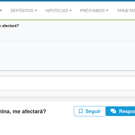
DEPÓSITOS
HIPOTECAS
PRÉSTAMOS
TARJETA
 afectará?
mina, me afectará?
Seguir
Respo