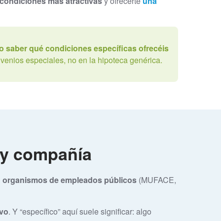
e condiciones más atractivas
y ofrecerte
una
o saber qué condiciones específicas ofrecéis
venios especiales, no en la hipoteca genérica.
 y compañía
u organismos de empleados
públicos
(MUFACE,
ivo
. Y “específico” aquí suele significar: algo