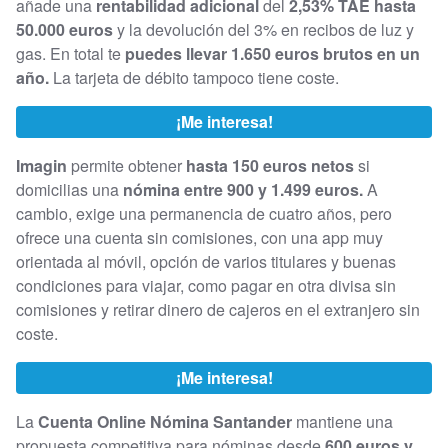
añade una
rentabilidad adicional
del
2,53% TAE hasta
50.000 euros
y la devolución del 3% en recibos de luz y
gas. En total te
puedes llevar 1.650 euros brutos en un
año.
La tarjeta de débito tampoco tiene coste.
¡Me interesa!
Imagin
permite obtener
hasta 150 euros netos
si
domicilias una
nómina entre 900 y 1.499 euros.
A
cambio, exige una permanencia de cuatro años, pero
ofrece una cuenta sin comisiones, con una app muy
orientada al móvil, opción de varios titulares y buenas
condiciones para viajar, como pagar en otra divisa sin
comisiones y retirar dinero de cajeros en el extranjero sin
coste.
¡Me interesa!
La
Cuenta Online Nómina Santander
mantiene una
propuesta competitiva para nóminas desde
600 euros y