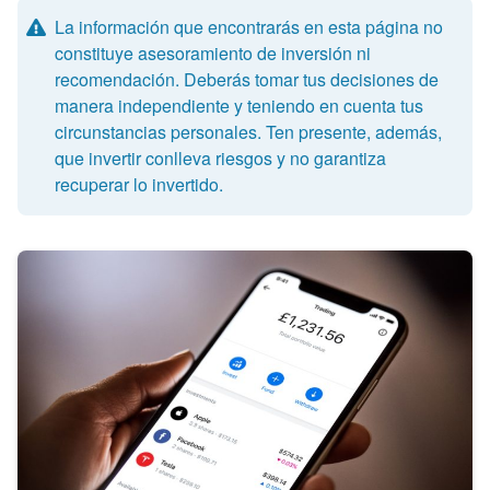
La información que encontrarás en esta página no
constituye asesoramiento de inversión ni
recomendación. Deberás tomar tus decisiones de
manera independiente y teniendo en cuenta tus
circunstancias personales. Ten presente, además,
que invertir conlleva riesgos y no garantiza
recuperar lo invertido.