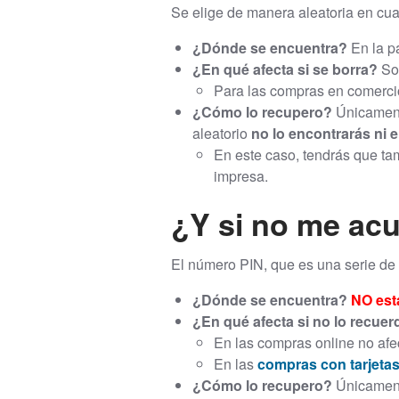
Se elige de manera aleatoria en cual
¿Dónde se encuentra?
En la pa
¿En qué afecta si se borra?
Sol
Para las compras en comercio
¿Cómo lo recupero?
Únicamente
aleatorio
no lo encontrarás ni e
En este caso, tendrás que tam
impresa.
¿Y si no me ac
El número PIN, que es una serie de 
¿Dónde se encuentra?
NO está
¿En qué afecta si no lo recue
En las compras online no afec
En las
compras con tarjeta
¿Cómo lo recupero?
Únicamente