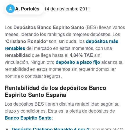
A. Portolés
14 de noviembre 2011
A
Los
Depósitos Banco Espirito Santo
(BES) llevan varios
meses liderando los rankings de mejores depósitos. Los
“
Cristiano Ronaldo
” son, sin duda, los
depósitos más
rentables
del mercado en estos momentos, con una
rentabilidad
que llega hasta el
4,84% TAE
sin
vinculación. Ningún otro
depósito a plazo fijo
alcanza tal
rentabilidad en estos momentos sin requerir domiciliar
nómina o contratar seguros.
Rentabilidad de los depósitos Banco
Espirito Santo España
Los depósitos BES tienen distinta rentabilidad según su
plazo y condiciones. Esta es la oferta de depósitos de
Banco Espirito Santo
:
Depósito Cristiano Ronaldo 4 por 4
: remunera al 4%