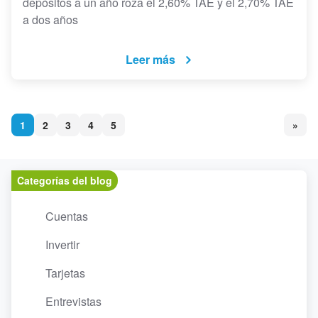
depósitos a un año roza el 2,60% TAE y el 2,70% TAE
a dos años
Leer más
1
2
3
4
5
»
Categorías del blog
Cuentas
Invertir
Tarjetas
Entrevistas