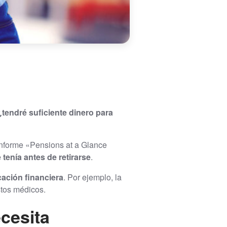
tendré suficiente dinero para
 informe «Pensions at a Glance
 tenía antes de retirarse
.
icación financiera
. Por ejemplo, la
stos médicos.
cesita