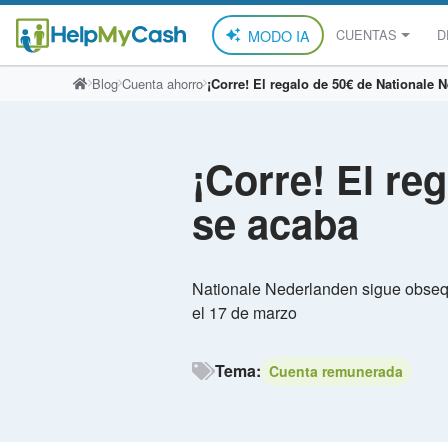
MODO IA
CUENTAS
D
Saltar
Blog
Cuenta ahorro
¡Corre! El regalo de 50€ de Nationale 
al
contenido
¡Corre! El re
se acaba
Nationale Nederlanden sigue obsequi
el 17 de marzo
Tema:
Cuenta remunerada