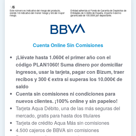
1
/6
Este número es indicativo del riesgo del producto,
Entidad adherida al Fondo de Garantía de Depósitos de
siendo 1/6 indicativo del menor riesgo y 6/6 del mayor
Entidades de Crédito de España. Importe máximo
riesgo.
garantizado de 100.000€ por depositante.
Cuenta Online Sin Comisiones
¡Llévate hasta 1.060€ el primer año con el
código PLAN1060! Suma dinero por domiciliar
ingresos, usar la tarjeta, pagar con Bizum, traer
recibos y 300 € extra si superas los 10.000€ de
saldo
Cuenta sin comisiones ni condiciones para
nuevos clientes. ¡
100% online y sin papeleo!
Tarjeta Aqua Débito, una de las más seguras del
mercado, gratis para hasta dos titulares
Tarjeta de crédito Aqua Más sin comisiones
4.500 cajeros de BBVA sin comisiones