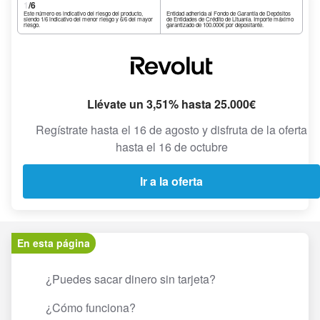
1
/6
Este número es indicativo del riesgo del producto,
Entidad adherida al Fondo de Garantía de Depósitos
siendo 1/6 indicativo del menor riesgo y 6/6 del mayor
de Entidades de Crédito de Lituania. Importe máximo
riesgo.
garantizado de 100.000€ por depositante.
Llévate un 3,51% hasta 25.000€
Regístrate hasta el 16 de agosto y disfruta de la oferta
hasta el 16 de octubre
Ir a la oferta
En esta página
¿Puedes sacar dinero sin tarjeta?
¿Cómo funciona?