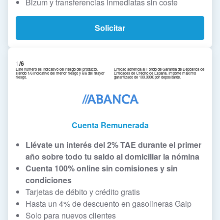
Bizum y transferencias inmediatas sin coste
Solicitar
1
/6
Este número es indicativo del riesgo del producto,
Entidad adherida al Fondo de Garantía de Depósitos de
siendo 1/6 indicativo del menor riesgo y 6/6 del mayor
Entidades de Crédito de España. Importe máximo
riesgo.
garantizado de 100.000€ por depositante.
Cuenta Remunerada
Llévate
un interés del 2% TAE durante el primer
año sobre todo tu saldo al domiciliar la nómina
Cuenta 100% online sin comisiones y sin
condiciones
Tarjetas de débito y crédito gratis
Hasta un 4% de descuento en gasolineras Galp
Solo para nuevos clientes