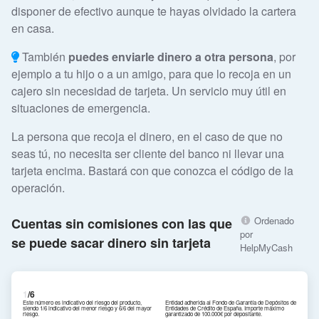
disponer de efectivo aunque te hayas olvidado la cartera
en casa.
También
puedes enviarle dinero a otra persona
, por
ejemplo a tu hijo o a un amigo, para que lo recoja en un
cajero sin necesidad de tarjeta. Un servicio muy útil en
situaciones de emergencia.
La persona que recoja el dinero, en el caso de que no
seas tú, no necesita ser cliente del banco ni llevar una
tarjeta encima. Bastará con que conozca el código de la
operación.
Ordenado
Cuentas sin comisiones con las que
por
se puede sacar dinero sin tarjeta
HelpMyCash
1
/6
Este número es indicativo del riesgo del producto,
Entidad adherida al Fondo de Garantía de Depósitos de
siendo 1/6 indicativo del menor riesgo y 6/6 del mayor
Entidades de Crédito de España. Importe máximo
riesgo.
garantizado de 100.000€ por depositante.