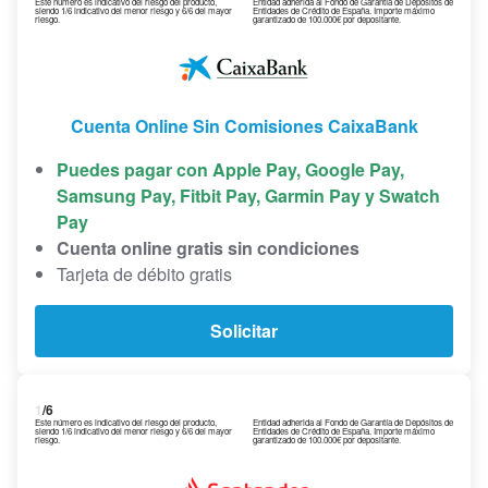
Este número es indicativo del riesgo del producto,
Entidad adherida al Fondo de Garantía de Depósitos de
siendo 1/6 indicativo del menor riesgo y 6/6 del mayor
Entidades de Crédito de España. Importe máximo
riesgo.
garantizado de 100.000€ por depositante.
Cuenta Online Sin Comisiones CaixaBank
Puedes pagar con Apple Pay, Google Pay,
Samsung Pay, Fitbit Pay, Garmin Pay y Swatch
Pay
Cuenta online gratis sin condiciones
Tarjeta de débito gratis
Solicitar
1
/6
Este número es indicativo del riesgo del producto,
Entidad adherida al Fondo de Garantía de Depósitos de
siendo 1/6 indicativo del menor riesgo y 6/6 del mayor
Entidades de Crédito de España. Importe máximo
riesgo.
garantizado de 100.000€ por depositante.