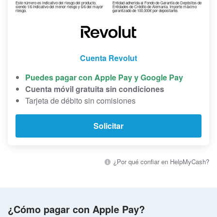
Este número es indicativo del riesgo del producto,
Entidad adherida al Fondo de Garantía de Depósitos de
siendo 1/6 indicativo del menor riesgo y 6/6 del mayor
Entidades de Crédito de Alemania. Importe máximo
riesgo.
garantizado de 100.000€ por depositante.
Cuenta Revolut
Puedes pagar con Apple Pay y Google Pay
Cuenta móvil gratuita sin condiciones
Tarjeta de débito sin comisiones
Solicitar
¿Por qué confiar en HelpMyCash?
¿Cómo pagar con Apple Pay?