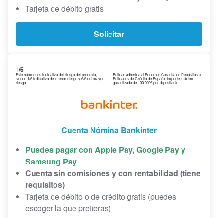
Tarjeta de débito gratis
Solicitar
1
/6
Este número es indicativo del riesgo del producto,
Entidad adherida al Fondo de Garantía de Depósitos de
siendo 1/6 indicativo del menor riesgo y 6/6 del mayor
Entidades de Crédito de España. Importe máximo
riesgo.
garantizado de 100.000€ por depositante.
Cuenta Nómina Bankinter
Puedes pagar con Apple Pay, Google Pay y
Samsung Pay
Cuenta sin comisiones y con rentabilidad (tiene
requisitos)
Tarjeta de débito o de crédito gratis (puedes
escoger la que prefieras)