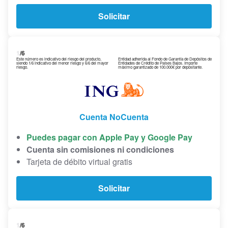
Solicitar
1
/6
Este número es indicativo del riesgo del producto,
Entidad adherida al Fondo de Garantía de Depósitos de
siendo 1/6 indicativo del menor riesgo y 6/6 del mayor
Entidades de Crédito de Países Bajos. Importe
riesgo.
máximo garantizado de 100.000€ por depositante.
Cuenta NoCuenta
Puedes pagar con Apple Pay y Google Pay
Cuenta sin comisiones ni condiciones
Tarjeta de débito virtual gratis
Solicitar
1
/6