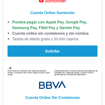
Cuenta Online Santander
Puedes pagar con Apple Pay, Google Pay,
Samsung Pay, Fitbit Pay y Garmin Pay
Cuenta online sin comisiones y sin nómina
Tarjeta de débito gratis y 30.000 cajeros
Solicitar
1
/6
Este número es indicativo del riesgo del producto,
Entidad adherida al Fondo de Garantía de Depósitos de
siendo 1/6 indicativo del menor riesgo y 6/6 del mayor
Entidades de Crédito de España. Importe máximo
riesgo.
garantizado de 100.000€ por depositante.
Cuenta Online Sin Comisiones