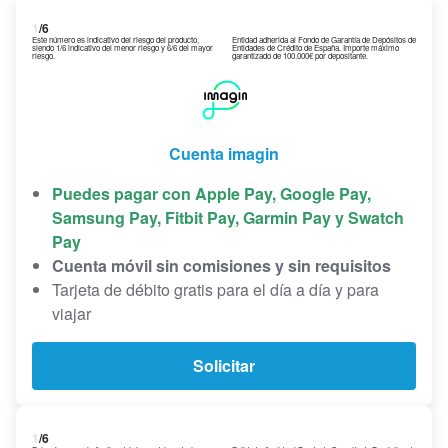
1
/6
Este número es indicativo del riesgo del producto,
Entidad adherida al Fondo de Garantía de Depósitos de
siendo 1/6 indicativo del menor riesgo y 6/6 del mayor
Entidades de Crédito de España. Importe máximo
riesgo.
garantizado de 100.000€ por depositante.
Cuenta imagin
Puedes pagar con Apple Pay, Google Pay,
Samsung Pay, Fitbit Pay, Garmin Pay y Swatch
Pay
Cuenta móvil sin comisiones y sin requisitos
Tarjeta de débito gratis para el día a día y para
viajar
Solicitar
1
/6