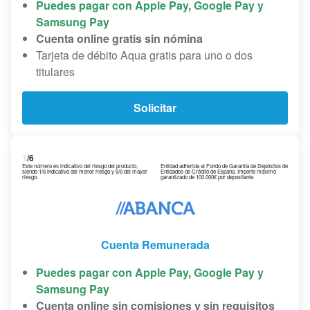
Puedes pagar con Apple Pay, Google Pay y
Samsung Pay
Cuenta online gratis sin nómina
Tarjeta de débito Aqua gratis para uno o dos
titulares
Solicitar
1
/6
Este número es indicativo del riesgo del producto,
Entidad adherida al Fondo de Garantía de Depósitos de
siendo 1/6 indicativo del menor riesgo y 6/6 del mayor
Entidades de Crédito de España. Importe máximo
riesgo.
garantizado de 100.000€ por depositante.
Cuenta Remunerada
Puedes pagar con Apple Pay, Google Pay y
Samsung Pay
Cuenta online sin comisiones y sin requisitos