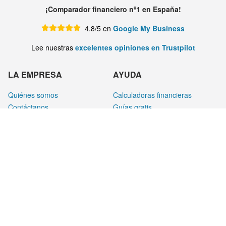
¡Comparador financiero nº1 en España!
4.8/5 en
Google My Business
Lee nuestras
excelentes opiniones en Trustpilot
LA EMPRESA
AYUDA
Quiénes somos
Calculadoras financieras
Contáctanos
Guías gratis
Colabora con HelpMyCash
Vídeos
Trabaja con nosotros
Foro
Blog
LEGAL
Aviso legal
Privacidad
Cookies