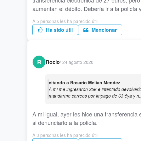
transferencia electrónica de 27 euros, per
aumentan el débito. Debería ir a la policía
A 5 personas les ha parecido útil
Ha sido útil
Mencionar
R
Rocio
/
24 agosto 2020
citando a Rosario Melian Mendez
A mi me ingresaron 25€ e intentado devolverl
mandarme correos por impago de 63 €ya y n..
A mi igual, ayer les hice una transferencia 
si denunciarlo a la policía.
A 3 personas les ha parecido útil