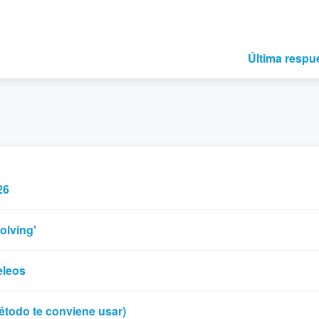
Última respu
26
olving'
eleos
étodo te conviene usar)