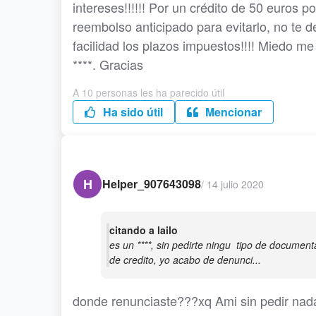
intereses!!!!!! Por un crédito de 50 euros po
reembolso anticipado para evitarlo, no te 
facilidad los plazos impuestos!!!! Miedo m
****. Gracias
A 10 personas les ha parecido útil
Ha sido útil
Mencionar
H
Helper_907643098
/
14 julio 2020
citando a lailo
es un ****, sin pedirte ningu tipo de documen
de credito, yo acabo de denunci...
donde renunciaste???xq Ami sin pedir nada