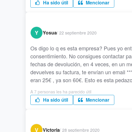
Ha sido útil
Mencionar
Y
Yosua
/
22 septiembre 2020
Os digo lo q es esta empresa? Pues yo ent
consentimiento. No consigues contactar pa
fechas de devolución, en 4 veces, en un m
devuelves su factura, te envían un email ***
eran 25€ , ya son 60€. Esto es esta pedaz
A 7 personas les ha parecido útil
Ha sido útil
Mencionar
V
Victoria
/
28 septiembre 2020