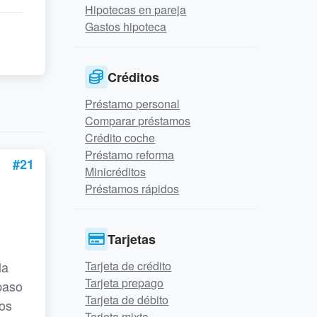
Hipotecas en pareja
Gastos hipoteca
Créditos
Préstamo personal
Comparar préstamos
Crédito coche
Préstamo reforma
#21
Minicréditos
Préstamos rápidos
Tarjetas
la
Tarjeta de crédito
Tarjeta prepago
spaso
Tarjeta de débito
los
Tarjeta mixta