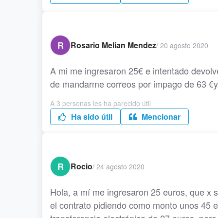
R
Rosario Melian Mendez
/
20 agosto 2020
A mi me ingresaron 25€ e intentado devolv
de mandarme correos por impago de 63 €y
A 3 personas les ha parecido útil
Ha sido útil
Mencionar
R
Rocio
/
24 agosto 2020
Hola, a mí me ingresaron 25 euros, que x su
el contrato pidiendo como monto unos 45 eu