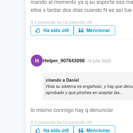
mando al momento ya q su soporte eso me 
ellos x tardar dos días cuando N es así fu
A 2 personas les ha parecido útil
Ha sido útil
Mencionar
H
Helper_907643098
/
14 julio 2020
citando a Daniel
Hola su sistema es engañoso, y hay que denun
aprobado y que pinches en aceptar las...
lo mismo conmigo hay q denunciar
A 3 personas les ha parecido útil
Ha sido útil
Mencionar