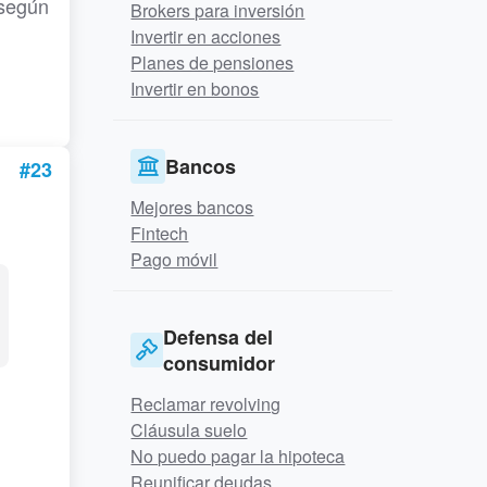
 según
Brokers para inversión
Invertir en acciones
Planes de pensiones
Invertir en bonos
Bancos
#23
Mejores bancos
Fintech
Pago móvil
Defensa del
consumidor
Reclamar revolving
Cláusula suelo
No puedo pagar la hipoteca
Reunificar deudas