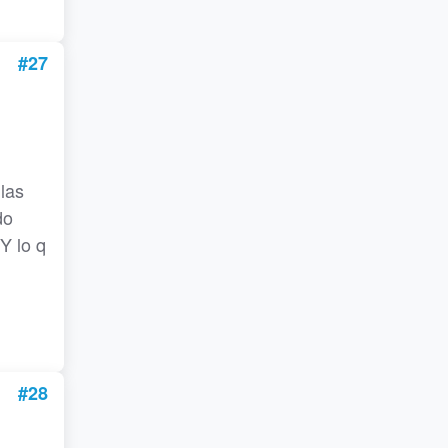
#27
las
do
Y lo q
#28