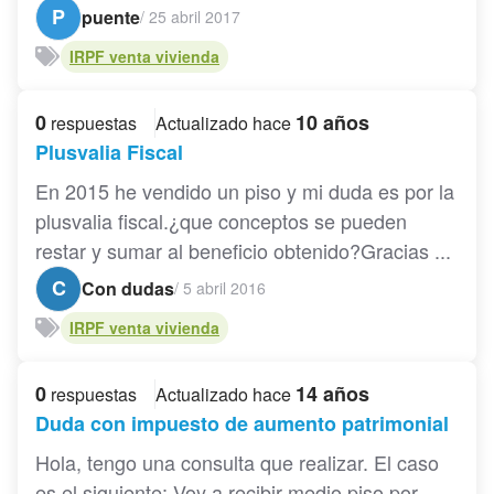
P
puente
/
25 abril 2017
IRPF venta vivienda
0
10 años
respuestas
Actualizado hace
Plusvalia Fiscal
En 2015 he vendido un piso y mi duda es por la
plusvalia fiscal.¿que conceptos se pueden
restar y sumar al beneficio obtenido?Gracias ...
C
Con dudas
/
5 abril 2016
IRPF venta vivienda
0
14 años
respuestas
Actualizado hace
Duda con impuesto de aumento patrimonial
Hola, tengo una consulta que realizar. El caso
es el siguiente: Voy a recibir medio piso por