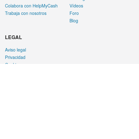
Colabora con HelpMyCash
Vídeos
Trabaja con nosotros
Foro
Blog
LEGAL
Aviso legal
Privacidad
Cookies
¿CÓMO GANAMOS DINERO?
HelpMyCash gana dinero al mostrar o cuando un usuario hace
clic en productos. Estos patrocinados nos permiten ofrecer a
nuestros usuarios calculadoras, foros, guías y una amplia
cantidad de contenido totalmente gratis.
Además, estos acuerdos no afectan a la calidad de nuestras
herramientas, que son objetivas, independientes y gratuitas. Por