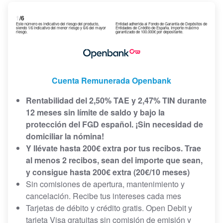
1
/6
Este número es indicativo del riesgo del producto,
Entidad adherida al Fondo de Garantía de Depósitos de
siendo 1/6 indicativo del menor riesgo y 6/6 del mayor
Entidades de Crédito de España. Importe máximo
riesgo.
garantizado de 100.000€ por depositante.
Cuenta Remunerada Openbank
Rentabilidad del 2,50% TAE y 2,47% TIN durante
12 meses sin límite de saldo y bajo la
protección del FGD español. ¡Sin necesidad de
domiciliar la nómina!
Y llévate hasta 200€ extra por tus recibos. Trae
al menos 2 recibos, sean del importe que sean,
y consigue hasta 200€ extra (20€/10 meses)
Sin comisiones de apertura, mantenimiento y
cancelación. Recibe tus intereses cada mes
Tarjetas de débito y crédito gratis. Open Debit y
tarjeta Visa gratuitas sin comisión de emisión y