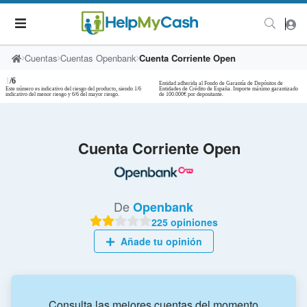
Cuentas
Cuentas Openbank
Cuenta Corriente Open
1
/6
Entidad adherida al Fondo de Garantía de Depósitos de
Este número es indicativo del riesgo del producto, siendo 1/6
Entidades de Crédito de España. Importe máximo garantizado
indicativo del menor riesgo y 6/6 del mayor riesgo.
de 100.000€ por depositante.
Cuenta Corriente Open
De
Openbank
225 opiniones
Añade tu opinión
Consulta las mejores cuentas del momento