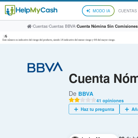
MODO IA
CUENTAS
Cuentas
Cuentas BBVA
Cuenta Nómina Sin Comisiones
1
/6
Este número es indicativo del riesgo del producto, siendo 1/6 indicativo del menor riesgo y 6/6 del mayor riesgo.
Cuenta Nóm
De
BBVA
41 opiniones
Haz tu pregunta
Aña