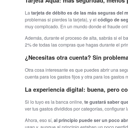
Tarjeta Aqua: más seguridad, menos
La
tarjeta de débito es de las más seguras del
problemas si pierdes la tarjeta), y el
código de se
muy complicado. En un mundo donde el fraude online
Además, durante el proceso de alta, sabrás si el b
2% de todas las compras que hagas durante el prime
¿Necesitas otra cuenta? Sin problem
Otra cosa interesante es que puedes abrir una segun
cuenta para los gastos fijos y otra para los gastos
La experiencia digital: buena, pero 
Si lo tuyo es la banca online,
te gustará saber qu
ver tus gastos divididos por categorías, configurar 
Ahora, eso sí,
al principio puede ser un poco a
usan y, aunque al principio estaban un poco perdido