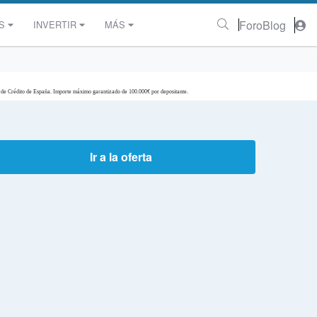
Foro
Blog
S
INVERTIR
MÁS
 de Crédito de España. Importe máximo garantizado de 100.000€ por depositante.
Ir a la oferta