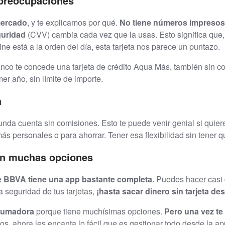
 preocupaciones
 mercado
, y te explicamos por qué.
No tiene números impresos 
guridad
(CVV) cambia cada vez que la usas. Esto significa que, s
 está a la orden del día, esta tarjeta nos parece un puntazo.
anco te concede una tarjeta de crédito Aqua Más, también sin co
r año, sin límite de importe.
a
da cuenta sin comisiones. Esto te puede venir genial si quieres
 más personales o para ahorrar. Tener esa flexibilidad sin tener
con muchas opciones
e BBVA tiene una app bastante completa.
Puedes hacer casi 
la seguridad de tus tarjetas,
¡hasta sacar dinero sin tarjeta de
brumadora
porque tiene muchísimas opciones.
Pero una vez te 
s, ahora les encanta lo fácil que es gestionar todo desde la ap