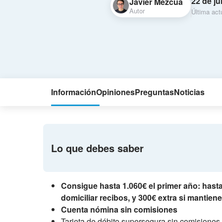
22 de ju
Javier Mezcua
Autor
Última act
Información
Opiniones
Preguntas
Noticias
Lo que debes saber
Consigue hasta 1.060€ el primer año: hasta 
domiciliar recibos, y 300€ extra si mantien
Cuenta nómina sin comisiones
Tarjeta de débito supersegura sin comisiones