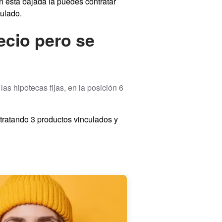
n esta bajada la puedes contratar
culado.
ecio pero se
as hipotecas fijas, en la posición 6
tratando 3 productos vinculados y