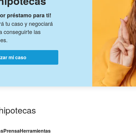
hipotecas
or préstamo para ti!
rá tu caso y negociará
a conseguirte las
es.
izar mi caso
hipotecas
as
Prensa
Herramientas