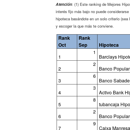
Atención
: (1) Este ranking de Mejores Hip
interés fijo más bajo no puede considerar
hipoteca basándote en un solo criterio (sea 
y escoger la que más te conviene.
Rank
Rank
Oct
Sep
Hipoteca
1
1
Barclays Hipot
2
2
Banco Popular 
6
3
Banco Sabadell
3
4
Activo Bank Hi
8
5
tubancaja Hipo
2
6
Banco Popular-
9
7
Caixa Manresa 