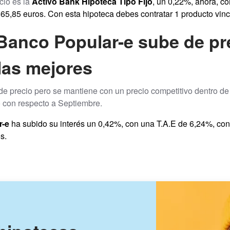
cio es la
Activo Bank Hipoteca Tipo Fijo
, un 0,22%, ahora, co
865,85 euros. Con esta hipoteca debes contratar 1 producto vin
Banco Popular-e sube de pr
las mejores
e precio pero se mantiene con un precio competitivo dentro de l
o con respecto a Septiembre.
r-e
ha subido su interés un 0,42%, con una T.A.E de 6,24%, con
s.