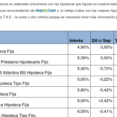
otecas es elaborado únicamente con las hipotecas que figuran en nuestra base
se una recomendación de
Help
My
Cash
y no refleja cuáles son las mejores hip
la T.A.E., la cuota u otro criterio) porque es necesario tener más información 
Interés
Dif c/ Sep
4,90%
0,00%
eca Fija
5,39%
0,00%
Préstamo hipotecario Fijo
5,40%
-0,70%
 Atlántico BS Hipoteca Fija
5,65%
-0,22%
poteca Tipo Fijo
5,80%
-0,42%
teca Fija
6,00%
+0,42%
e Hipoteca Fija
6,55%
-0,41%
Hipoteca Tipo Fijo