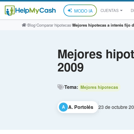
MODO IA
CUENTAS
D
Saltar
Blog
Comparar hipotecas
Mejores hipotecas a interés fijo 
al
contenido
Mejores hipot
2009
Tema:
Mejores hipotecas
A. Portolés
23 de octubre 2
A