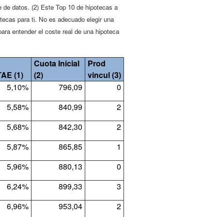
 de datos. (2) Este Top 10 de hipotecas a
otecas para ti. No es adecuado elegir una
para entender el coste real de una hipoteca
Cuota Inicial
Prod
TAE (1)
(2)
vincul (3)
5,10%
796,09
0
5,58%
840,99
2
5,68%
842,30
2
5,87%
865,85
1
5,96%
880,13
0
6,24%
899,33
3
6,96%
953,04
2