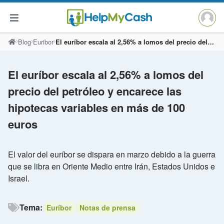
Saltar
Blog
Euribor
El euríbor escala al 2,56% a lomos del precio del petróleo y encarece las hipotecas variables en más de 100 euros
al
contenido
El euríbor escala al 2,56% a lomos del
precio del petróleo y encarece las
hipotecas variables en más de 100
euros
El valor del euríbor se dispara en marzo debido a la guerra
que se libra en Oriente Medio entre Irán, Estados Unidos e
Israel.
Tema:
Euríbor
Notas de prensa